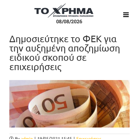
Μετάβαση
στο
περιεχόμενο
08/08/2026
Δημοσιεύτηκε το ΦΕΚ για
την αυξημένη αποζημίωση
ειδικού σκοπού σε
επιχειρήσεις
Προβολή
μεγαλύτερης
εικόνας
By
admin
|
19/05/2021 15:45
|
Επιχειρήσεις