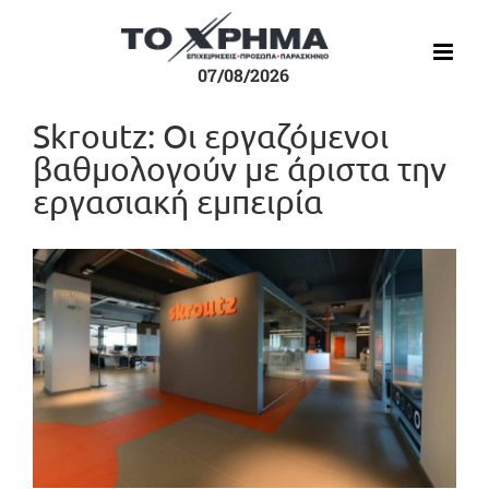
Μετάβαση
στο
περιεχόμενο
07/08/2026
Skroutz: Οι εργαζόμενοι
βαθμολογούν με άριστα την
εργασιακή εμπειρία
Προβολή
μεγαλύτερης
εικόνας