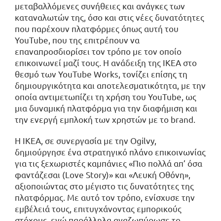
μεταβαλλόμενες συνήθειες και ανάγκες των
καταναλωτών της, όσο και στις νέες δυνατότητες
που παρέχουν πλατφόρμες όπως αυτή του
YouTube, που της επιτρέπουν να
επαναπροσδιορίσει τον τρόπο με τον οποίο
επικοινωνεί μαζί τους. Η ανάδειξη της ΙΚΕΑ στο
θεσμό των YouTube Works, τονίζει επίσης τη
δημιουργικότητα και αποτελεσματικότητα, με την
οποία αντιμετωπίζει τη χρήση του YouTube, ως
μια δυναμική πλατφόρμα για την διαφήμιση και
την ενεργή εμπλοκή των χρηστών με το brand.
Η ΙΚΕΑ, σε συνεργασία με την Ogilvy,
δημιούργησε ένα στρατηγικό πλάνο επικοινωνίας
για τις ξεχωριστές καμπάνιες «Πιο πολλά απ’ όσα
φαντάζεσαι (Love Story)» και «Λευκή Οθόνη»,
αξιοποιώντας στο μέγιστο τις δυνατότητες της
πλατφόρμας. Με αυτό τον τρόπο, ενίσχυσε την
εμβέλειά τους, επιτυγχάνοντας εμπορικούς
στόχους, ενώ παράλληλα αναζωπύρωσε το