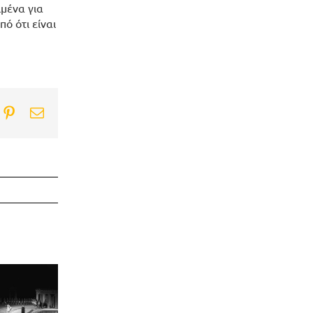
μένα για
ό ότι είναι
ook
itter
Pinterest
Email