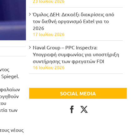
23 Ιουλίου 2026
Όμιλος ΔΕΗ: Δεκαέξι διακρίσεις από
τον διεθνή οργανισμό Extel για το
2026
17 Ιουλίου 2026
Naval Group – PPC Inspectra:
Υπογραφή συμφωνίας για υποστήριξη
συντήρησης των φρεγατών FDI
16 Ιουλίου 2026
ντος
Spiegel.
κεφαλαίων
SOCIAL MEDIA
υργηθούν
του
ατία των
τους νέους