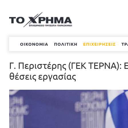
Μετάβαση
στο
περιεχόμενο
ΟΙΚΟΝΟΜΙΑ
ΠΟΛΙΤΙΚΗ
ΕΠΙΧΕΙΡΗΣΕΙΣ
ΤΡ
Γ. Περιστέρης (ΓΕΚ ΤΕΡΝΑ): 
θέσεις εργασίας
Προβολή
μεγαλύτερης
εικόνας