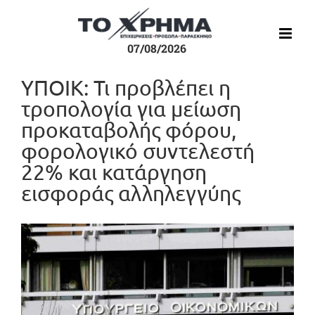
Μετάβαση
στο
περιεχόμενο
07/08/2026
ΥΠΟΙΚ: Τι προβλέπει η
τροπολογία για μείωση
προκαταβολής φόρου,
φορολογικό συντελεστή
22% και κατάργηση
εισφοράς αλληλεγγύης
Προβολή
μεγαλύτερης
εικόνας