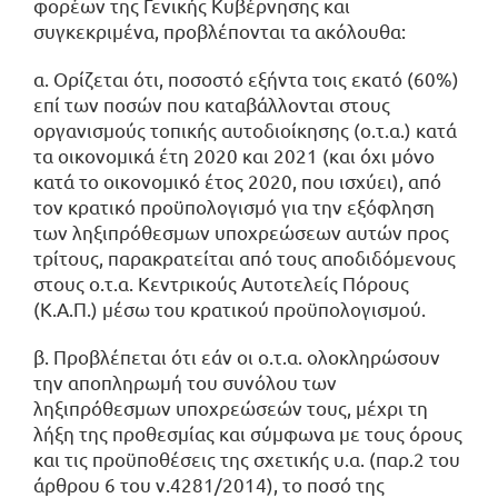
φορέων της Γενικής Κυβέρνησης και
συγκεκριμένα, προβλέπονται τα ακόλουθα:
α. Ορίζεται ότι, ποσοστό εξήντα τοις εκατό (60%)
επί των ποσών που καταβάλλονται στους
οργανισμούς τοπικής αυτοδιοίκησης (ο.τ.α.) κατά
τα οικονομικά έτη 2020 και 2021 (και όχι μόνο
κατά το οικονομικό έτος 2020, που ισχύει), από
τον κρατικό προϋπολογισμό για την εξόφληση
των ληξιπρόθεσμων υποχρεώσεων αυτών προς
τρίτους, παρακρατείται από τους αποδιδόμενους
στους ο.τ.α. Κεντρικούς Αυτοτελείς Πόρους
(Κ.Α.Π.) μέσω του κρατικού προϋπολογισμού.
β. Προβλέπεται ότι εάν οι ο.τ.α. ολοκληρώσουν
την αποπληρωμή του συνόλου των
ληξιπρόθεσμων υποχρεώσεών τους, μέχρι τη
λήξη της προθεσμίας και σύμφωνα με τους όρους
και τις προϋποθέσεις της σχετικής υ.α. (παρ.2 του
άρθρου 6 του ν.4281/2014), το ποσό της