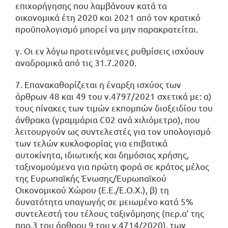
επιχορήγησης που λαμβάνουν κατά τα
οικονομικά έτη 2020 και 2021 από τον κρατικό
προϋπολογισμό μπορεί να μην παρακρατείται.
γ. Οι εν λόγω προτεινόμενες ρυθμίσεις ισχύουν
αναδρομικά από τις 31.7.2020.
7. Επανακαθορίζεται η έναρξη ισχύος των
άρθρων 48 και 49 του ν.4797/2021 σχετικά με: α)
τους πίνακες των τιμών εκπομπών διοξειδίου του
άνθρακα (γραμμάρια C02 ανά χιλιόμετρο), που
λειτουργούν ως συντελεστές για τον υπολογισμό
των τελών κυκλοφορίας για επιβατικά
αυτοκίνητα, ιδιωτικής και δημόσιας χρήσης,
ταξινομούμενα για πρώτη φορά σε κράτος μέλος
της Ευρωπαϊκής Ένωσης/Ευρωπαϊκού
Οικονομικού Χώρου (Ε.Ε./Ε.Ο.Χ.), β) τη
δυνατότητα υπαγωγής σε μειωμένο κατά 5%
συντελεστή του τέλους ταξινόμησης (περ.α’ της
παρ.3 του άρθρου 9 του ν.4714/2020), των