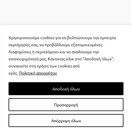
ΔΕΗ Fiber: Επεκτείνεται σε 15 νέες περιοχές
σε Αττική και Θεσσαλονίκη
Χρησιμοποιούμε cookies για να βελτιώσουμε την εμπειρία
περιήγησής σας, να προβάλλουμε εξατομικευμένες
23/07/2026 09:49
|
Επιχειρήσεις
,
Οικονομία
διαφημίσεις ή περιεχόμενο και να αναλύουμε την
επισκεψιμότητά μας. Κάνοντας κλικ στο "Αποδοχή όλων",
συναινείτε στη χρήση των cookies από
εμάς.
Πολιτική απορρήτου
Αποδοχή όλων
Προσαρμογή
Απόρριψη όλων