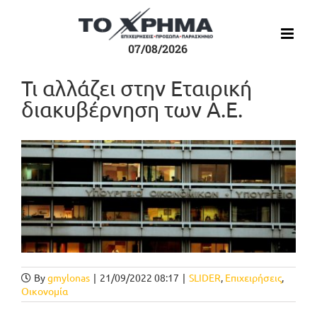
Μετάβαση
στο
περιεχόμενο
07/08/2026
Τι αλλάζει στην Εταιρική
διακυβέρνηση των Α.Ε.
Προβολή
μεγαλύτερης
εικόνας
By
gmylonas
|
21/09/2022 08:17
|
SLIDER
,
Επιχειρήσεις
,
Οικονομία