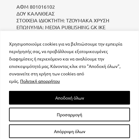
ΑΦΜ 801016102
ΔΟΥ ΚΑΛΛΙΘΕΑΣ
ΣΤΟΙΧΕΙΑ ΙΔΙΟΚΤΗΤΗ: ΤΖΟΥΜΑΚΑ ΧΡΥΣΗ
ΕΠΩΝΥΜΙΑ: MEDIA PUBLISHING GK IKE
Χρησιμοποιούμε cookies για να βελτιώσουμε την εμπειρία
περιήγησής σας, να προβάλλουμε εξατομικευμένες
διαφημίσεις ή περιεχόμενο και να αναλύουμε την
επισκεψιμότητά μας. Κάνοντας κλικ στο "Αποδοχή όλων",
συναινείτε στη χρήση των cookies από
μοναδικός αριθμός Μ.Η.Τ. 232223
εμάς.
Πολιτική απορρήτου
Αποδοχή όλων
Προσαρμογή
All rights reserved – Powered by
FOCUS ON GROUP
Απόρριψη όλων