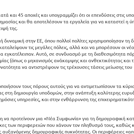
ά και 45 αποχές και υπογραμμίζει ότι οι επενδύσεις στις υπο
σημασίας και θα αποτελέσουν τα εργαλεία για να καταστεί η ύ
ιψή της.
ή δυναμική στην ΕΕ, όπου πολλοί πολίτες χρησιμοποίησαν τη 
ταλείψουν τις μεγάλες πόλεις, αλλά και να μπορέσουν οι νέοι
α εγκατέλειπαν. Αυτό, σε συνδυασμό με τη διαθεσιμότητα πό
μίας (όπως ο μηχανισμός ανάκαμψης και ανθεκτικότητας και τ
υνατότητα να αντιστρέψουν τις τρέχουσες τάσεις μείωσης του
μοποιήσουν τους πόρους αυτούς για να αντιμετωπίσουν τα κύρι
ας στη δημιουργία υποδομών, στην ανάπτυξη καλύτερης ευρυ
ημόσιες υπηρεσίες, και στην ενθάρρυνση της επιχειρηματικότη
λη να προτείνουν μια «Νέα Συμφωνία» για τη δημογραφική κ
άγκες των περιφερειών που χάνουν τον πληθυσμό τους, καθώς 
ως αυξανόμενης δημογραφικής πυκνότητας. Οι περιφέρειες «α