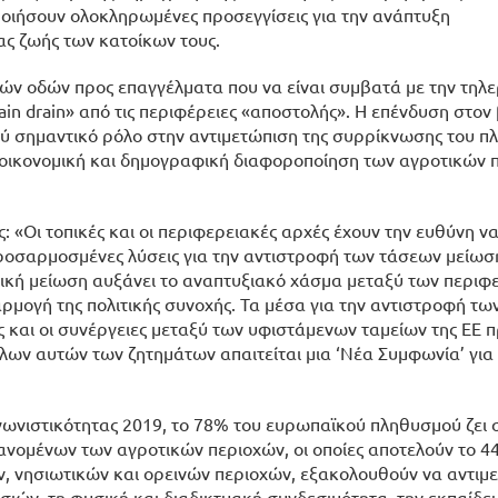
ποιήσουν ολοκληρωμένες προσεγγίσεις για την ανάπτυξη
ας ζωής των κατοίκων τους.
κών οδών προς επαγγέλματα που να είναι συμβατά με την τηλε
ain drain» από τις περιφέρειες «αποστολής». Η επένδυση στον
ύ σημαντικό ρόλο στην αντιμετώπιση της συρρίκνωσης του π
 οικονομική και δημογραφική διαφοροποίηση των αγροτικών 
: «Οι τοπικές και οι περιφερειακές αρχές έχουν την ευθύνη να
ροσαρμοσμένες λύσεις για την αντιστροφή των τάσεων μείωσ
ική μείωση αυξάνει το αναπτυξιακό χάσμα μεταξύ των περιφ
ρμογή της πολιτικής συνοχής. Τα μέσα για την αντιστροφή τω
και οι συνέργειες μεταξύ των υφιστάμενων ταμείων της ΕΕ π
όλων αυτών των ζητημάτων απαιτείται μια ‘Νέα Συμφωνία’ για
νιστικότητας 2019, το 78% του ευρωπαϊκού πληθυσμού ζει σ
βανομένων των αγροτικών περιοχών, οι οποίες αποτελούν το 4
, νησιωτικών και ορεινών περιοχών, εξακολουθούν να αντιμ
ών, τη φυσική και διαδικτυακή συνδεσιμότητα, την εκπαίδευ