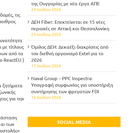
της Ουγγαρίας με νέα έργα ΑΠΕ
24 Ιουλίου 2026
δομές, τις
παιθρος
ΔΕΗ Fiber: Επεκτείνεται σε 15 νέες
περιοχές σε Αττική και Θεσσαλονίκη
23 Ιουλίου 2026
δυνατότητα
 με τίτλους
Όμιλος ΔΕΗ: Δεκαέξι διακρίσεις από
ρων από τα
τον διεθνή οργανισμό Extel για το
ο ReactEU )
2026
17 Ιουλίου 2026
Naval Group – PPC Inspectra:
Υπογραφή συμφωνίας για υποστήριξη
α ζητήματα
συντήρησης των φρεγατών FDI
ζωνικής
16 Ιουλίου 2026
τας για την
ατάσταση
SOCIAL MEDIA
και των
ποστολής»