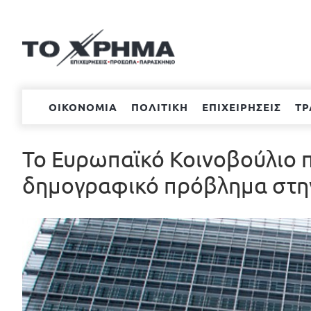
Μετάβαση
στο
περιεχόμενο
ΟΙΚΟΝΟΜΙΑ
ΠΟΛΙΤΙΚΗ
ΕΠΙΧΕΙΡΗΣΕΙΣ
ΤΡ
Το Ευρωπαϊκό Κοινοβούλιο 
δημογραφικό πρόβλημα στη
Προβολή
μεγαλύτερης
εικόνας