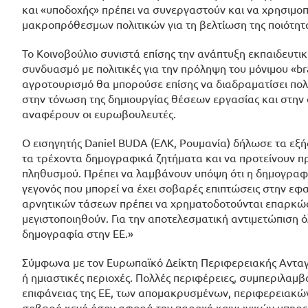
και «υποδοχής» πρέπει να συνεργαστούν και να χρησιμο
μακροπρόθεσμων πολιτικών για τη βελτίωση της ποιότητ
Το Κοινοβούλιο συνιστά επίσης την ανάπτυξη εκπαιδευτι
συνδυασμό με πολιτικές για την πρόληψη του μόνιμου «br
αγροτουρισμό θα μπορούσε επίσης να διαδραματίσει πολ
στην τόνωση της δημιουργίας θέσεων εργασίας και στην
αναφέρουν οι ευρωβουλευτές.
Ο εισηγητής Daniel BUDA (ΕΛΚ, Ρουμανία) δήλωσε τα εξής
τα τρέχοντα δημογραφικά ζητήματα και να προτείνουν π
πληθυσμού. Πρέπει να λαμβάνουν υπόψη ότι η δημογραφ
γεγονός που μπορεί να έχει σοβαρές επιπτώσεις στην εφα
αρνητικών τάσεων πρέπει να χρηματοδοτούνται επαρκώς 
μεγιστοποιηθούν. Για την αποτελεσματική αντιμετώπιση 
δημογραφία στην ΕΕ.»
Σύμφωνα με τον Ευρωπαϊκό Δείκτη Περιφερειακής Ανταγω
ή ημιαστικές περιοχές. Πολλές περιφέρειες, συμπεριλαμ
επιφάνειας της ΕΕ, των απομακρυσμένων, περιφερειακών
σοβαρό κενό όσον αφορά την παροχή κοινωνικών υπηρεσι