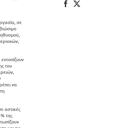
ργασία, σε
 βιώσιμο
ληθυσμού,
περιοχών,
 εντοπίζουν
ης του
ερειών,
ν
ρέπει να
 τη
ε αστικές
4% της
ετωπίζουν
ση και τις