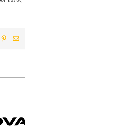
ook
itter
Pinterest
Email