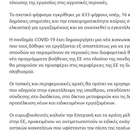
τόνωσης της εργασίας στις αγροτικές περιοχές.
Το σχετικό ψήφισμα εγκρίθηκε με 633 ψήφους υπέρ, 16 κατ
δημόσιες υπηρεσίες και την επιχειρηματικότητα καίριας 
ελκυστική για εργαζομένους και να ανασχεθεί η εγκατάλε
Η πανδημία COVID-19 έχει δημιουργήσει μια νέα κοινωνικ
που τους δόθηκε να εργάζονται εξ αποστάσεως για να εγκα
σπουδών να παραμείνουν σε περιοχές που διαφορετικά θ
νέα προγράμματα βοήθειας της ΕΕ στο πλαίσιο της πανδη
θα μπορούσε να προσφέρει στις περιφέρειες της ΕΕ τη δ
πληθυσμού.
Οι τοπικές και περιφερειακές αρχές θα πρέπει να χρησι
που οδηγούν στην εγκατάλειψη της υπαίθρου, επενδύοντ
σύνδεσης στο διαδίκτυο, στα δίκτυα μεταφορών και τις δ
προσέλκυση νέων και ειδικευμένων εργαζομένων.
Οι ευρωβουλευτές καλούν την Επιτροπή και τα κράτη μέ
στην ΕΕ, προκειμένου να αντιμετωπιστούν οι ειδικές αν
αστικών κοινοτήτων που υφίστανται την πίεση της ταχέ