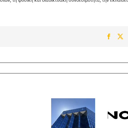
Faceb
Tw